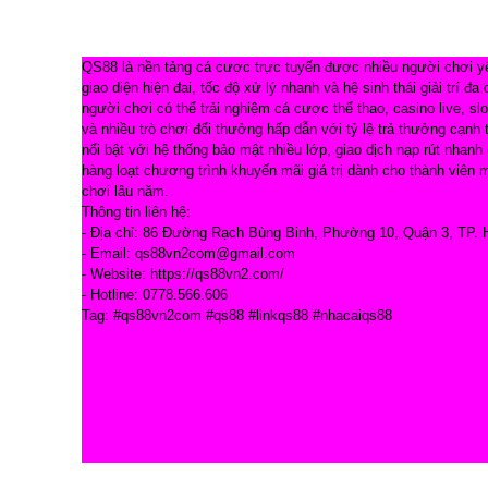
QS88
là nền tảng cá cược trực tuyến được nhiều người chơi y
giao diện hiện đại, tốc độ xử lý nhanh và hệ sinh thái giải trí đa
người chơi có thể trải nghiệm cá cược thể thao, casino live, sl
và nhiều trò chơi đổi thưởng hấp dẫn với tỷ lệ trả thưởng cạnh
nổi bật với hệ thống bảo mật nhiều lớp, giao dịch nạp rút nhan
hàng loạt chương trình khuyến mãi giá trị dành cho thành viên 
chơi lâu năm.
Thông tin liên hệ:
- Địa chỉ: 86 Đường Rạch Bùng Binh, Phường 10, Quận 3, TP. 
- Email: qs88vn2com@gmail.com
- Website:
https://qs88vn2.com/
- Hotline: 0778.566.606
Tag: #qs88vn2com #qs88 #linkqs88 #nhacaiqs88